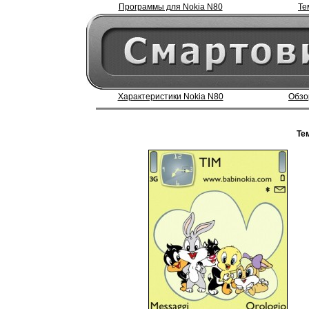
Программы для Nokia N80
Те
Характеристики Nokia N80
Обзо
Те